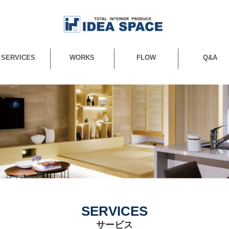
SERVICES
WORKS
FLOW
Q&A
トータルコーディネート
取扱商品
インテリアコーディネート
リフォーム / リノベーション
カーテン / ブラインド / カーテンレール
クロス
照明
オーダー家具
オーダー食器棚
ミラー / エコカラット / 珪藻土
その他
SERVICES
サービス