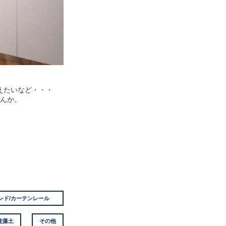
えたいなど・・・
んか。
ンド/カーテンレール
珪藻土
その他