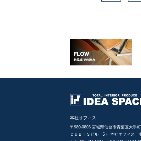
本社オフィス
〒980-0805
宮城県仙台市青葉区大手町3
ＣＵＢＩＳビル 5Ｆ 本社オフィス 