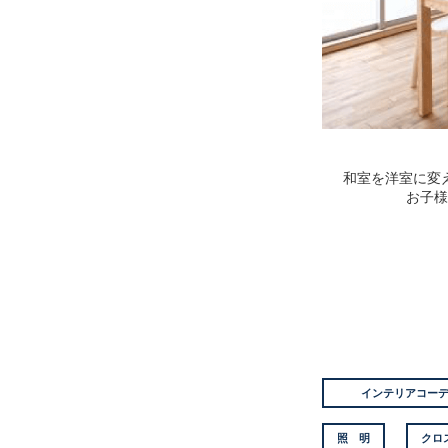
和室を洋室に変
お子様
インテリアコー
照 明
クロ